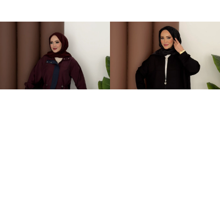
Grace Garnili Tensel İkili Takım Bordo
Fermuarlı Basic İkili Takım Siyah
2.499,00TL
1.499,00TL
%-62
%-50
949,00TL
749,00TL