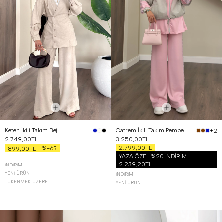
Keten İkili Takım Bej
Qatrem İkili Takım Pembe
+2
2.749,00TL
3.250,00TL
2.799,00TL
%-67
899,00TL
YAZA ÖZEL %20 İNDİRİM
2.239,20TL
İNDIRIM
YENI ÜRÜN
İNDIRIM
TÜKENMEK ÜZERE
YENI ÜRÜN