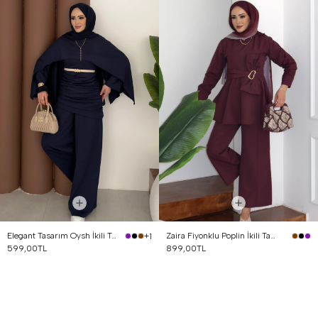
Elegant Tasarım Oysh İkili Takım Lacivert
Zaira Fiyonklu Poplin İkili Takım Mürdüm
+1
599,00TL
899,00TL