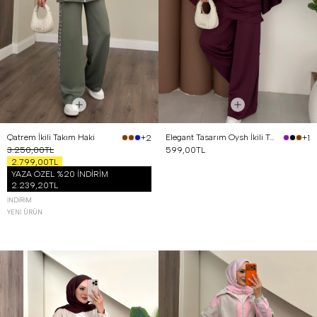
Qatrem İkili Takım Haki
Elegant Tasarım Oysh İkili Takım Mürdüm
+2
+1
3.250,00TL
599,00TL
2.799,00TL
YAZA ÖZEL %20 İNDİRİM
2.239,20TL
İNDIRIM
YENI ÜRÜN