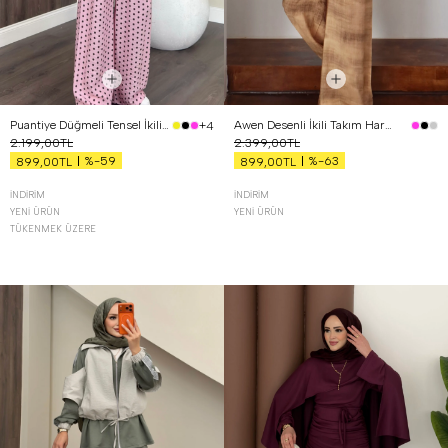
Puantiye Düğmeli Tensel İkili Takım Pembe
Awen Desenli İkili Takım Hardal
+4
2.199,00TL
2.399,00TL
%-59
%-63
899,00TL
899,00TL
İNDIRIM
İNDIRIM
YENI ÜRÜN
YENI ÜRÜN
TÜKENMEK ÜZERE