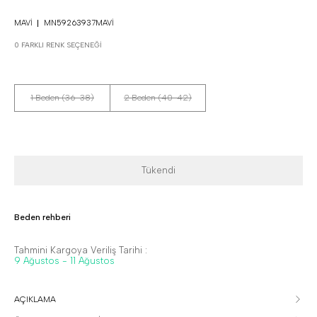
MAVI
MN59263937MAVI
0 FARKLI RENK SEÇENEĞI
1 Beden (36-38)
2 Beden (40-42)
Tükendi
Beden rehberi
Tahmini Kargoya Veriliş Tarihi :
9 Ağustos - 11 Ağustos
AÇIKLAMA