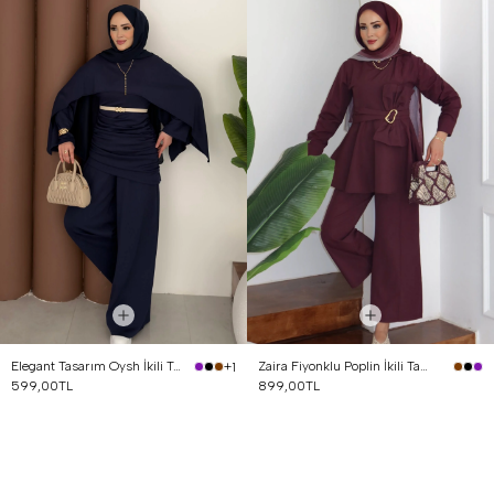
Elegant Tasarım Oysh İkili Takım Lacivert
Zaira Fiyonklu Poplin İkili Takım Mürdüm
+1
599,00TL
899,00TL