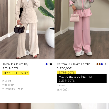
Keten İkili Takım Bej
Qatrem İkili Takım Pembe
+2
2.749,00TL
3.250,00TL
2.799,00TL
%-67
899,00TL
YAZA ÖZEL %20 İNDİRİM
2.239,20TL
İNDIRIM
YENI ÜRÜN
İNDIRIM
TÜKENMEK ÜZERE
YENI ÜRÜN