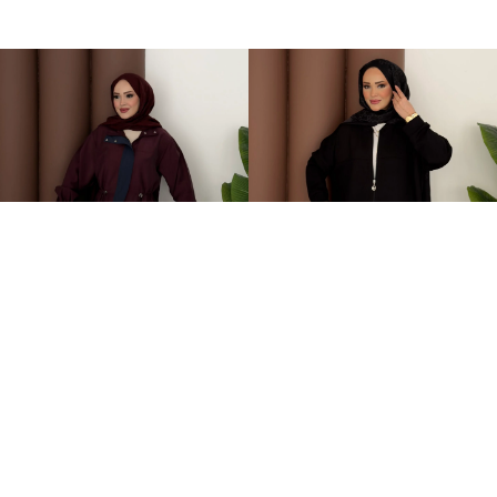
Grace Garnili Tensel İkili Takım Bordo
Fermuarlı Basic İkili Takım Siyah
2.499,00TL
1.499,00TL
%-62
%-50
949,00TL
749,00TL