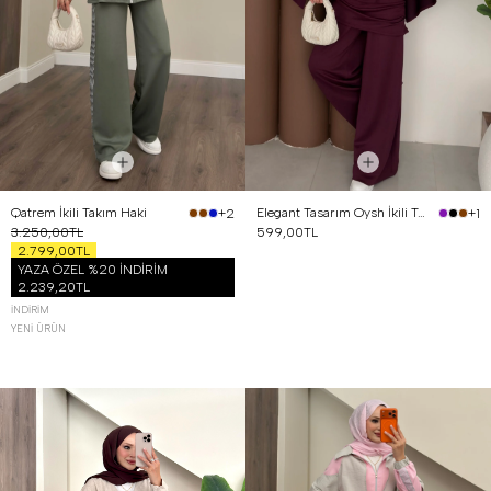
Qatrem İkili Takım Haki
Elegant Tasarım Oysh İkili Takım Mürdüm
+2
+1
3.250,00TL
599,00TL
2.799,00TL
YAZA ÖZEL %20 İNDİRİM
2.239,20TL
İNDIRIM
YENI ÜRÜN