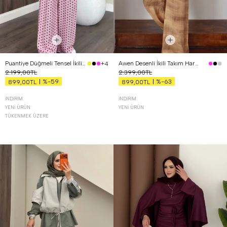
Puantiye Düğmeli Tensel İkili Takım Pembe
Awen Desenli İkili Takım Hardal
+4
2.199,00TL
2.399,00TL
%-59
%-63
899,00TL
899,00TL
İNDIRIM
İNDIRIM
YENI ÜRÜN
YENI ÜRÜN
TÜKENMEK ÜZERE