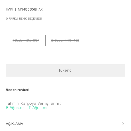
HAKI
MN485858HAKI
0 FARKLI RENK SEÇENEĞI
1 Beden (36-38)
2 Beden (40-42)
Tükendi
Beden rehberi
Tahmini Kargoya Veriliş Tarihi :
8 Ağustos - 11 Ağustos
AÇIKLAMA