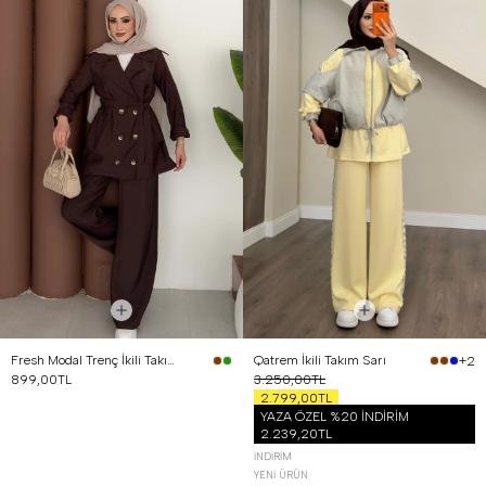
Fresh Modal Trenç İkili Takım Kahverengi
Qatrem İkili Takım Sarı
+2
899,00TL
3.250,00TL
2.799,00TL
YAZA ÖZEL %20 İNDİRİM
2.239,20TL
İNDIRIM
YENI ÜRÜN