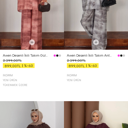
Awen Desenli İkili Takım Gül Kurusu
Awen Desenli İkili Takım Antrasit
2.399,00TL
2.399,00TL
%-63
%-63
899,00TL
899,00TL
İNDIRIM
İNDIRIM
YENI ÜRÜN
YENI ÜRÜN
TÜKENMEK ÜZERE