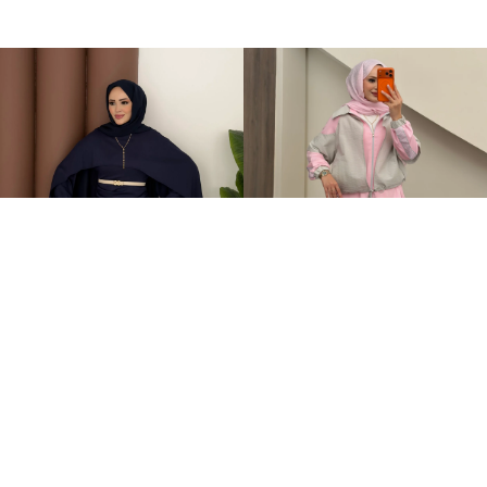
Elegant Tasarım Oysh İkili Takım Lacivert
Qatrem İkili Takım Pembe
+1
+2
599,00TL
3.250,00TL
2.799,00TL