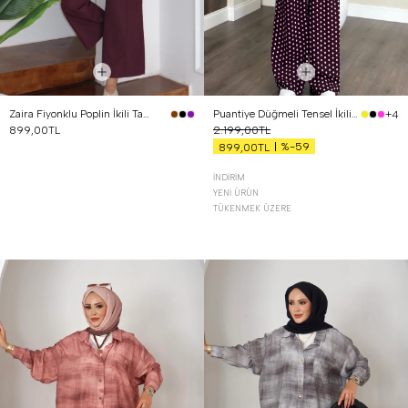
Zaira Fiyonklu Poplin İkili Takım Mürdüm
Puantiye Düğmeli Tensel İkili Takım Bordo
+4
899,00TL
2.199,00TL
%-59
899,00TL
İNDIRIM
YENI ÜRÜN
TÜKENMEK ÜZERE