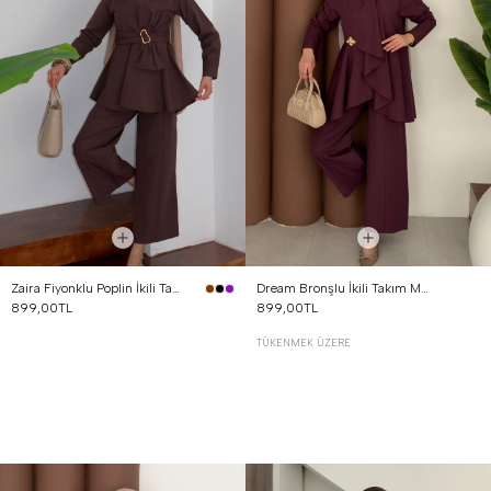
Zaira Fiyonklu Poplin İkili Takım Kahverengi
Dream Bronşlu İkili Takım Mürdüm
899,00TL
899,00TL
TÜKENMEK ÜZERE