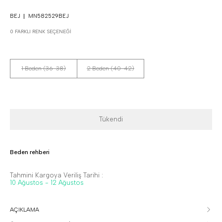
BEJ
MN582529BEJ
0 FARKLI RENK SEÇENEĞI
1 Beden (36-38)
2 Beden (40-42)
Tükendi
Beden rehberi
Tahmini Kargoya Veriliş Tarihi :
10 Ağustos - 12 Ağustos
AÇIKLAMA