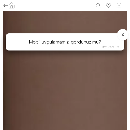
X
Mobil uygulamamızı gördünüz mü?
Play Store >>>