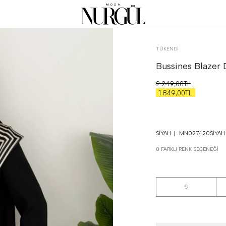
TÜKENDI
Bussines Blazer 
2.249,00TL
1.849,00TL
SIYAH
MN027420SIYAH
0 FARKLI RENK SEÇENEĞI
S