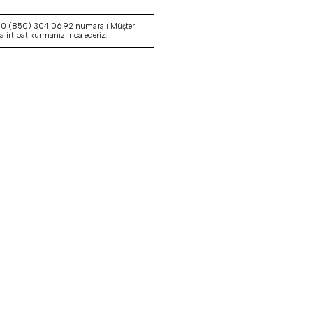
a 0 (850) 304 06 92 numaralı Müşteri
irtibat kurmanızı rica ederiz.