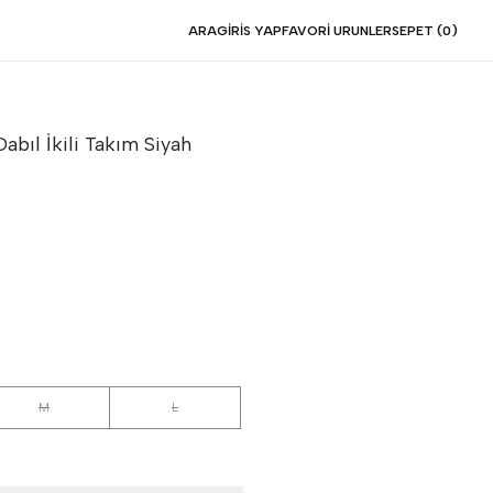
ARA
GIRIS YAP
FAVORI URUNLER
SEPET (
0
)
Dabıl İkili Takım
Siyah
M
L