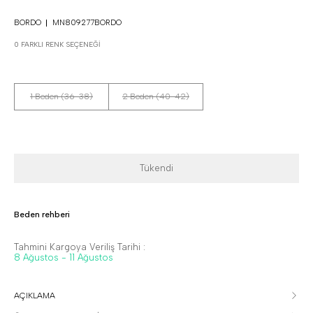
BORDO
MN809277BORDO
0 FARKLI RENK SEÇENEĞI
1 Beden (36-38)
2 Beden (40-42)
Tükendi
Beden rehberi
Tahmini Kargoya Veriliş Tarihi :
8 Ağustos - 11 Ağustos
AÇIKLAMA