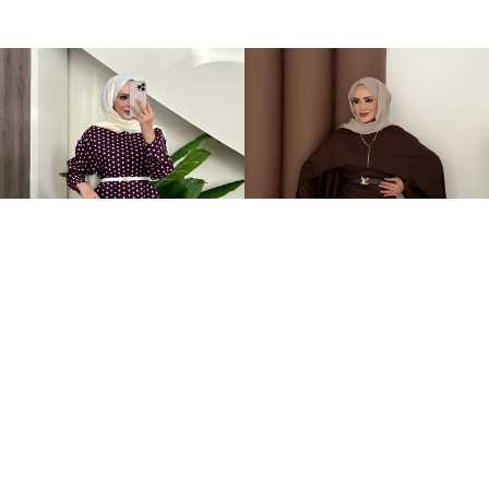
Puantiye Düğmeli Tensel İkili Takım Bordo
Elegant Tasarım Oysh İkili Takım Kahverengi
+4
+1
2.199,00TL
599,00TL
%-59
899,00TL