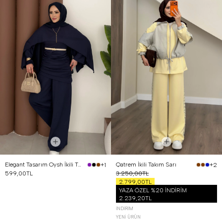
Elegant Tasarım Oysh İkili Takım Lacivert
Qatrem İkili Takım Sarı
+1
+2
599,00TL
3.250,00TL
2.799,00TL
YAZA ÖZEL %20 İNDİRİM
2.239,20TL
İNDIRIM
YENI ÜRÜN