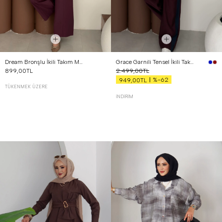
Dream Bronşlu İkili Takım Mürdüm
Grace Garnili Tensel İkili Takım Bordo
899,00TL
2.499,00TL
%-62
949,00TL
TÜKENMEK ÜZERE
İNDIRIM