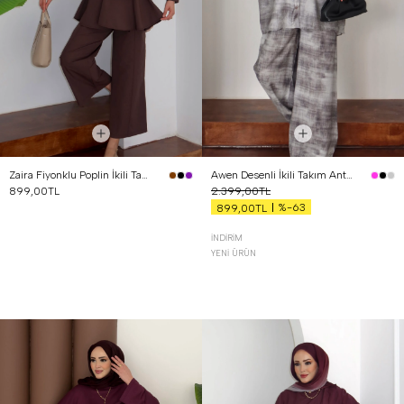
Zaira Fiyonklu Poplin İkili Takım Kahverengi
Awen Desenli İkili Takım Antrasit
899,00TL
2.399,00TL
%-63
899,00TL
İNDIRIM
YENI ÜRÜN