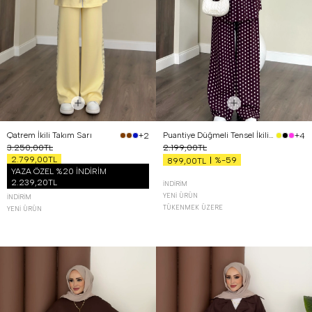
Qatrem İkili Takım Sarı
Puantiye Düğmeli Tensel İkili Takım Bordo
+2
+4
3.250,00TL
2.199,00TL
2.799,00TL
%-59
899,00TL
YAZA ÖZEL %20 İNDİRİM
2.239,20TL
İNDIRIM
YENI ÜRÜN
İNDIRIM
TÜKENMEK ÜZERE
YENI ÜRÜN