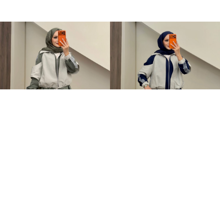
Qatrem İkili Takım Haki
Qatrem İkili Takım Lacivert
+2
+2
3.250,00TL
3.250,00TL
2.799,00TL
2.799,00TL