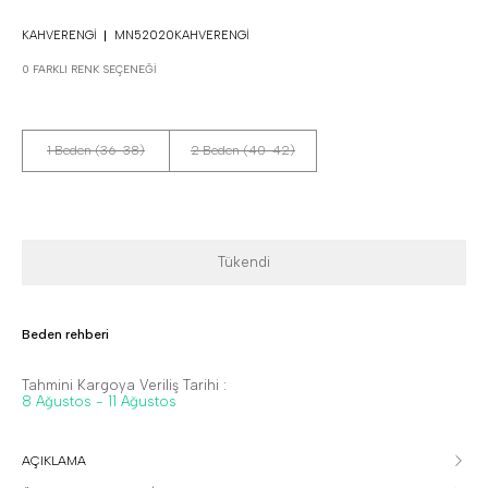
KAHVERENGI
MN52020KAHVERENGI
0 FARKLI RENK SEÇENEĞI
1 Beden (36-38)
2 Beden (40-42)
Tükendi
Beden rehberi
Tahmini Kargoya Veriliş Tarihi :
8 Ağustos - 11 Ağustos
AÇIKLAMA