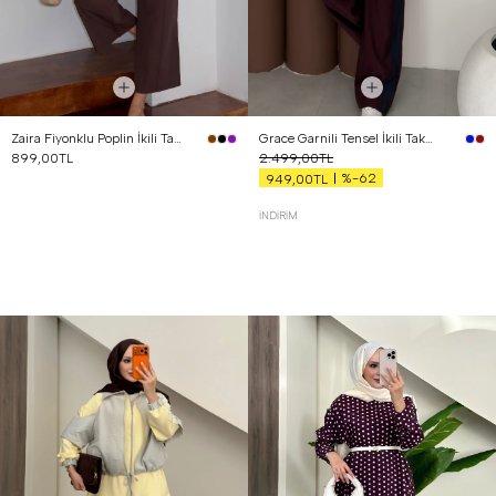
Zaira Fiyonklu Poplin İkili Takım Kahverengi
Grace Garnili Tensel İkili Takım Bordo
899,00TL
2.499,00TL
%-62
949,00TL
İNDIRIM