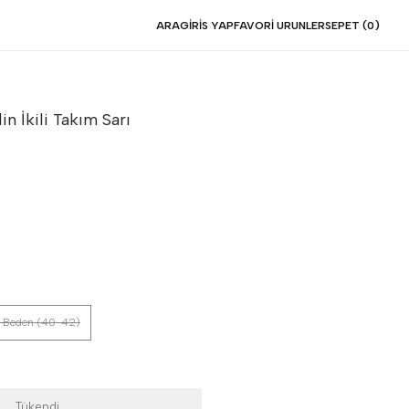
ARA
GIRIS YAP
FAVORI URUNLER
SEPET (
0
)
in İkili Takım
Sarı
 Beden (40-42)
Tükendi