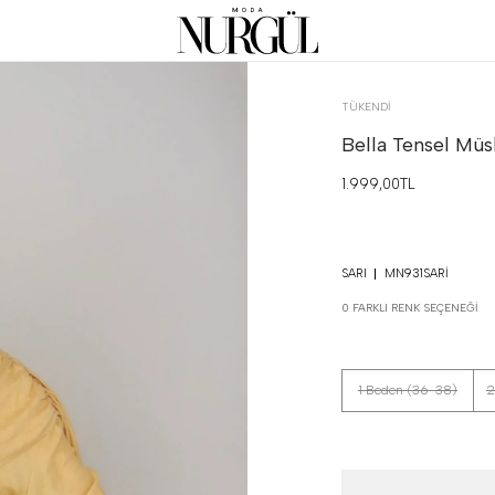
TÜKENDI
Bella Tensel Müsl
1.999,00TL
SARI
MN931SARI
0 FARKLI RENK SEÇENEĞI
1 Beden (36-38)
2