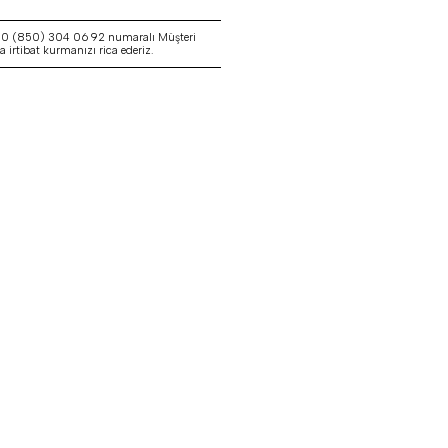
a 0 (850) 304 06 92 numaralı Müşteri
irtibat kurmanızı rica ederiz.