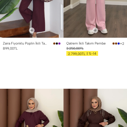
Zaira Fiyonklu Poplin İkili Takım Mürdüm
Qatrem İkili Takım Pembe
+2
899,00TL
3.250,00TL
%-14
2.799,00TL