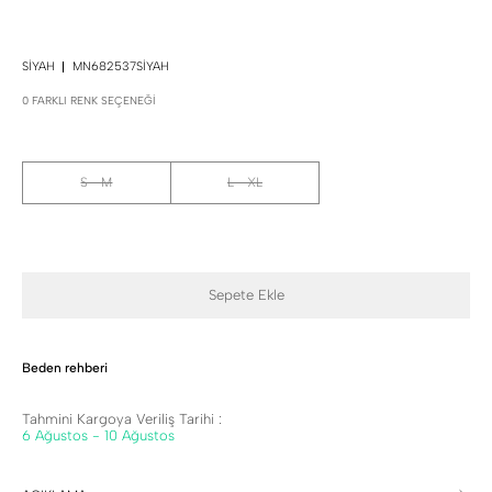
SIYAH
MN682537SIYAH
0 FARKLI RENK SEÇENEĞI
S - M
L - XL
Sepete Ekle
Beden rehberi
Tahmini Kargoya Veriliş Tarihi :
6 Ağustos - 10 Ağustos