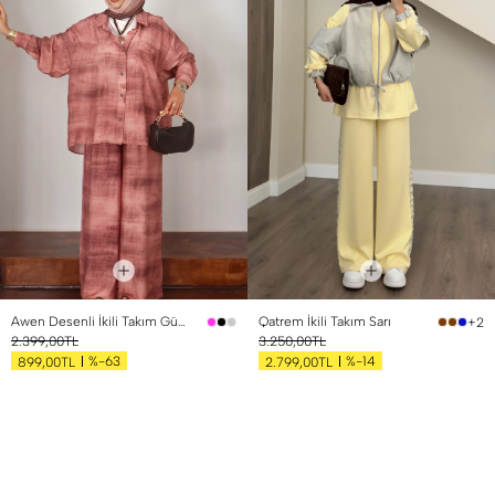
Awen Desenli İkili Takım Gül Kurusu
Qatrem İkili Takım Sarı
+2
2.399,00TL
3.250,00TL
%-63
%-14
899,00TL
2.799,00TL