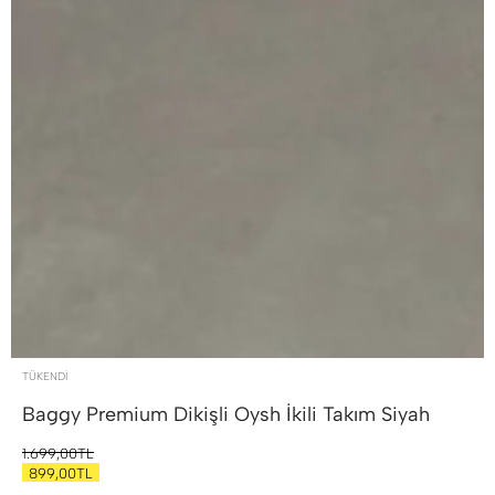
TÜKENDI
Baggy Premium Dikişli Oysh İkili Takım
Siyah
1.699,00TL
899,00TL