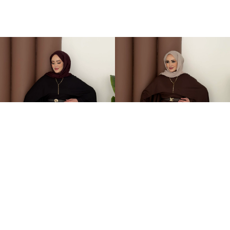
Elegant Tasarım Oysh İkili Takım Siyah
Elegant Tasarım Oysh İkili Takım Kahverengi
+1
+1
599,00TL
599,00TL