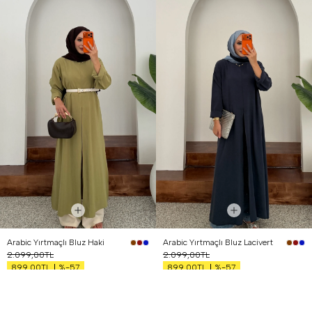
Arabic Yırtmaçlı Bluz Haki
Arabic Yırtmaçlı Bluz Lacivert
2.099,00TL
2.099,00TL
%-57
%-57
899,00TL
899,00TL
İNDIRIM
İNDIRIM
YENI ÜRÜN
YENI ÜRÜN