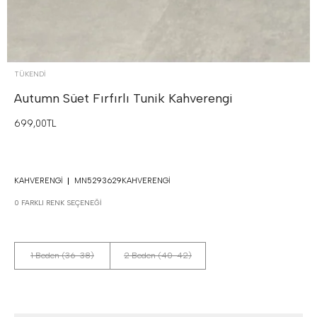
TÜKENDI
Autumn Süet Fırfırlı Tunik
Kahverengi
699,00TL
KAHVERENGI
MN5293629KAHVERENGI
0 FARKLI RENK SEÇENEĞI
1 Beden (36-38)
2 Beden (40-42)