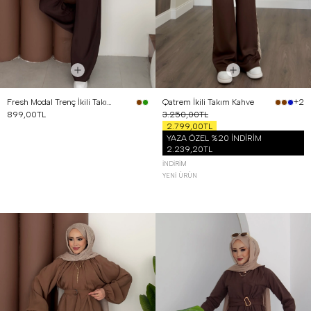
Fresh Modal Trenç İkili Takım Kahverengi
Qatrem İkili Takım Kahve
+2
899,00TL
3.250,00TL
2.799,00TL
YAZA ÖZEL %20 İNDİRİM
2.239,20TL
İNDIRIM
YENI ÜRÜN