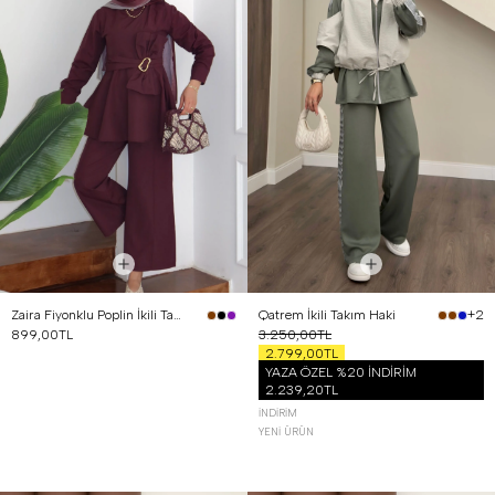
Zaira Fiyonklu Poplin İkili Takım Mürdüm
Qatrem İkili Takım Haki
+2
899,00TL
3.250,00TL
2.799,00TL
YAZA ÖZEL %20 İNDİRİM
2.239,20TL
İNDIRIM
YENI ÜRÜN