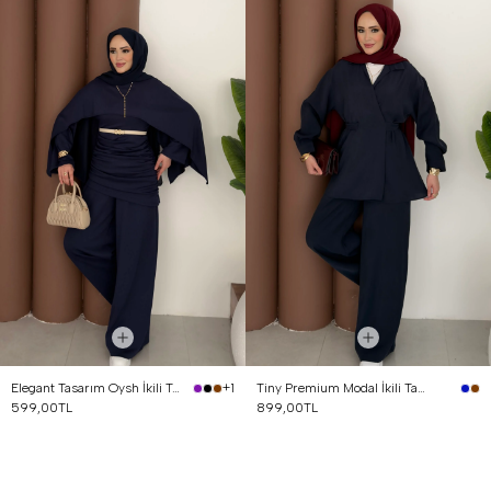
Elegant Tasarım Oysh İkili Takım Lacivert
Tiny Premium Modal İkili Takım Lacivert
+1
599,00TL
899,00TL