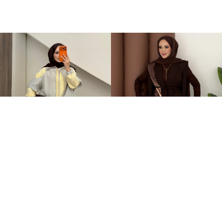
Qatrem İkili Takım Sarı
Stella Bağlamalı Yelek İkili Takım Kahverengi
+2
3.250,00TL
2.399,00TL