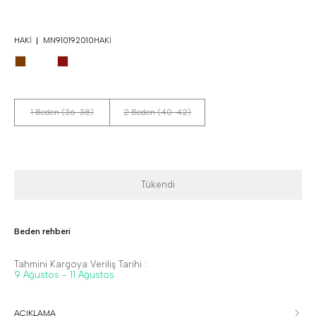
HAKI
MN910192010HAKI
1 Beden (36-38)
2 Beden (40-42)
Tükendi
Beden rehberi
Tahmini Kargoya Veriliş Tarihi :
9 Ağustos - 11 Ağustos
AÇIKLAMA