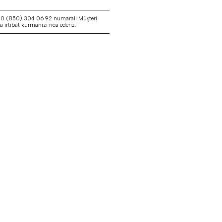
a 0 (850) 304 06 92 numaralı Müşteri
irtibat kurmanızı rica ederiz.