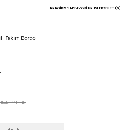
ARA
GIRIS YAP
FAVORI URUNLER
SEPET (
0
)
ili Takım
Bordo
O
 Beden (40-42)
Tükendi