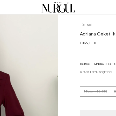
TÜKENDI
Adriana Ceket İk
1.099,00TL
BORDO
MN0620BORD
0 FARKLI RENK SEÇENEĞI
1 Beden (36-38)
2